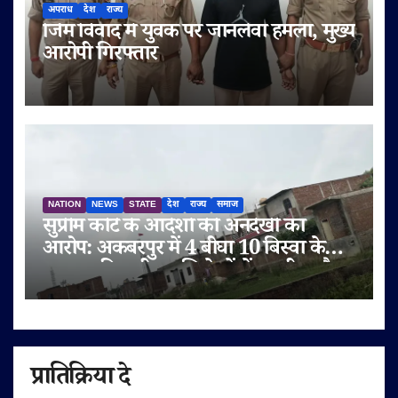
अपराध
देश
राज्य
जिम विवाद में युवक पर जानलेवा हमला, मुख्य
आरोपी गिरफ्तार
NATION
NEWS
STATE
देश
राज्य
समाज
सुप्रीम कोर्ट के आदेशों की अनदेखी का
आरोप: अकबरपुर में 4 बीघा 10 बिस्वा के
तालाब की जमीन अभिलेखों में बदली, अवैध
प्लॉटिंग का भी दावा
प्रातिक्रिया दे