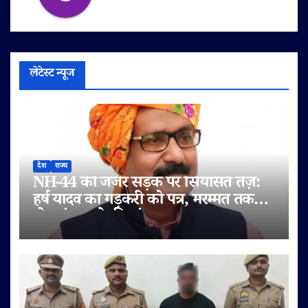
लेटेस्ट न्यूज
देश
राज्य
NH-44 की जर्जर सड़क पर सियासत तेज़:
हर्ष यादव का गड़करी को पत्र, मरम्मत तक
टोल बंद करने की मांग