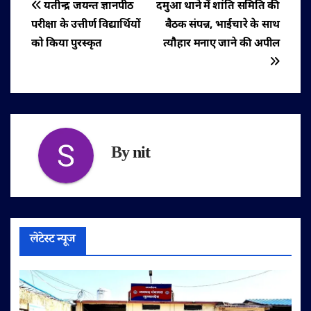
पोस्ट
यतीन्द्र जयन्त ज्ञानपीठ
दमुआ थाने में शांति समिति की
परीक्षा के उत्तीर्ण विद्यार्थियों
बैठक संपन्न, भाईचारे के साथ
नेविगेशन
को किया पुरस्कृत
त्यौहार मनाए जाने की अपील
By
nit
लेटेस्ट न्यूज