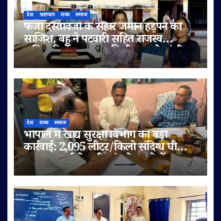
देश
भ्रष्टाचार
राज्य
समाज
फर्जी दस्तावेजों के सहारे जमीन हड़पने की
साजिश, बहू ने पटवारी सहित राजस्व
अधिकारियों पर लगाए मिलीभगत के गंभीर
आरोप
देश
राज्य
समाज
भोपाल में खाद्य सुरक्षा विभाग की बड़ी
कार्रवाई: 2,095 लीटर/किलो संदिग्ध घी
जब्त, सप्लाई चेन भी जांच के दायरे में