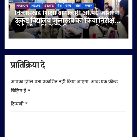
NATION
NEWS
STATE
देश
राज्य
शिक्षा
समाज
विकासखंड शिक्षा अधिकारी ओ.पी. जोशी ने
उत्कृष्ट विद्यालय जुन्नारदेव का किया निरीक्षण,
बोर्ड परीक्षार्थियों को दिए सफलता के मंत्र
प्रातिक्रिया दे
आपका ईमेल पता प्रकाशित नहीं किया जाएगा.
आवश्यक फ़ील्ड
चिह्नित हैं
*
टिप्पणी
*