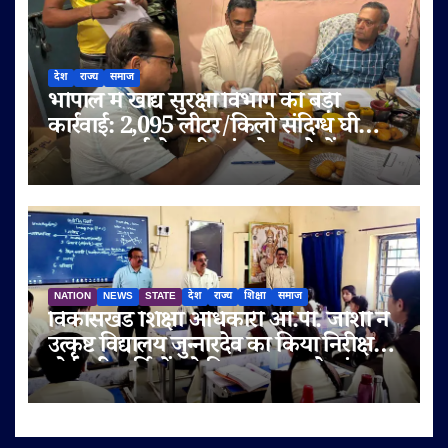
देश
राज्य
समाज
भोपाल में खाद्य सुरक्षा विभाग की बड़ी
कार्रवाई: 2,095 लीटर/किलो संदिग्ध घी
जब्त, सप्लाई चेन भी जांच के दायरे में
NATION
NEWS
STATE
देश
राज्य
शिक्षा
समाज
विकासखंड शिक्षा अधिकारी ओ.पी. जोशी ने
उत्कृष्ट विद्यालय जुन्नारदेव का किया निरीक्षण,
बोर्ड परीक्षार्थियों को दिए सफलता के मंत्र