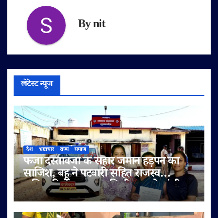
By
nit
लेटेस्ट न्यूज
देश
भ्रष्टाचार
राज्य
समाज
फर्जी दस्तावेजों के सहारे जमीन हड़पने की
साजिश, बहू ने पटवारी सहित राजस्व
अधिकारियों पर लगाए मिलीभगत के गंभीर
आरोप