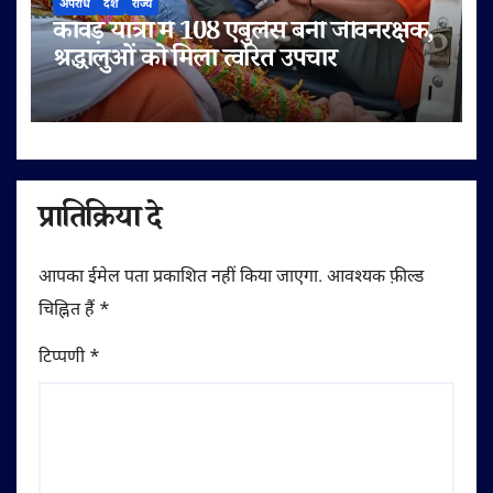
अपराध
देश
राज्य
कांवड़ यात्रा में 108 एंबुलेंस बनी जीवनरक्षक,
श्रद्धालुओं को मिला त्वरित उपचार
प्रातिक्रिया दे
आपका ईमेल पता प्रकाशित नहीं किया जाएगा.
आवश्यक फ़ील्ड
चिह्नित हैं
*
टिप्पणी
*