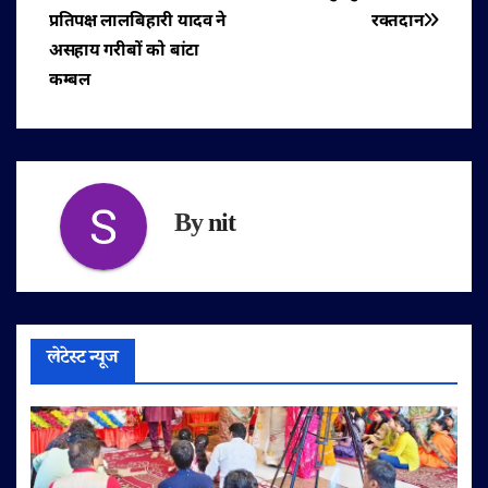
प्रतिपक्ष लालबिहारी यादव ने
रक्तदान
नेविगेशन
असहाय गरीबों को बांटा
कम्बल
By
nit
लेटेस्ट न्यूज