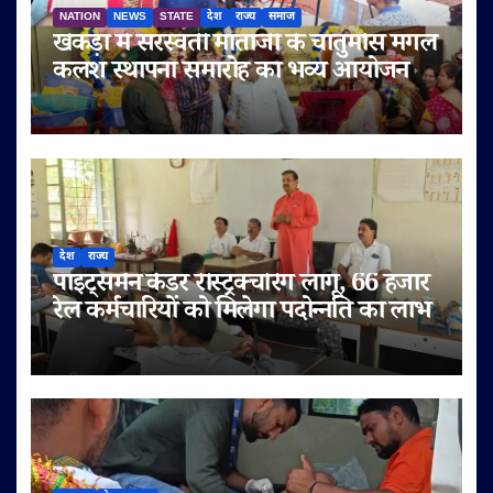
NATION
NEWS
STATE
देश
राज्य
समाज
खेकड़ा में सरस्वती माताजी के चातुर्मास मंगल
कलश स्थापना समारोह का भव्य आयोजन
देश
राज्य
पॉइंट्समैन कैडर रीस्ट्रक्चरिंग लागू, 66 हजार
रेल कर्मचारियों को मिलेगा पदोन्नति का लाभ