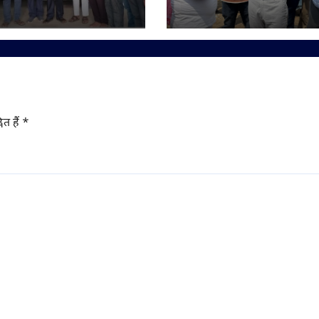
्लास से मनाया गया
हरसिंघपुर/मल्लेपुर का
निरीक्षण, 6 लेन पुल निर्म
लापरवाही पर FIR की
चेतावनी
ित हैं
*