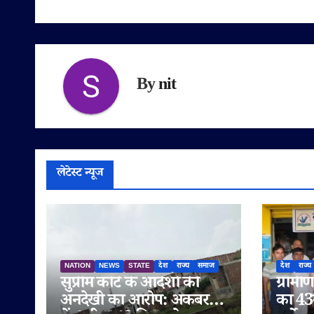
By
nit
लेटेस्ट न्यूज
NATION
NEWS
STATE
देश
राज्य
समाज
देश
राज्य
सुप्रीम कोर्ट के आदेशों की
ग्राम
अनदेखी का आरोप: अकबरपुर
का 43व