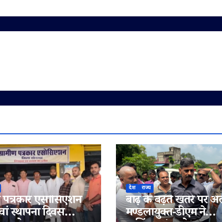
देश
राज्य
ीण पत्रकार एसोसिएशन
बाढ़ के बढ़ते खतरे पर अल
ां स्थापना दिवस
मण्डलायुक्त-डीएम ने