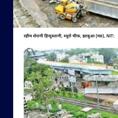
रहीम शेरानी हिन्दुस्तानी, ब्यूरो चीफ, झाबुआ (मप्र), NIT: