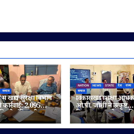
NATION
NEWS
STATE
देश
राज्य
समाज
समाज
में खाद्य सुरक्षा विभाग
विकासखंड शिक्षा अधिक
ी कार्रवाई: 2,095
ओ.पी. जोशी ने उत्कृष्ट
िलो संदिग्ध घी जब्त,
विद्यालय जुन्नारदेव का क
 चेन भी जांच के दायरे
निरीक्षण, बोर्ड परीक्षार्थि
दिए सफलता के मंत्र