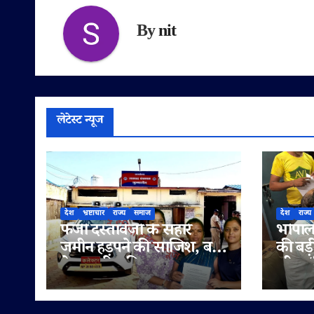
By
nit
लेटेस्ट न्यूज
देश
भ्रष्टाचार
राज्य
समाज
देश
राज्य
फर्जी दस्तावेजों के सहारे
भोपाल 
जमीन हड़पने की साजिश, बहू
की बड़
ने पटवारी सहित राजस्व
लीटर/क
अधिकारियों पर लगाए
सप्लाई
मिलीभगत के गंभीर आरोप
में