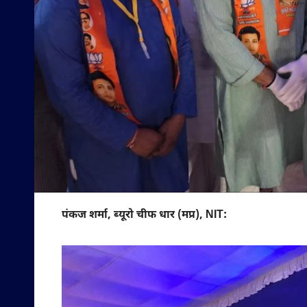
पंकज शर्मा, ब्यूरो चीफ धार (मप्र), NIT: