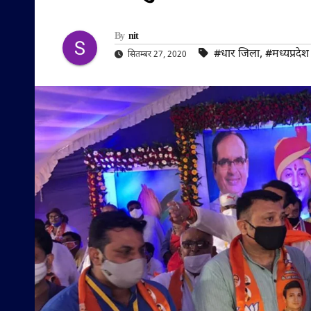
By
nit
#धार जिला
,
#मध्यप्रदेश
सितम्बर 27, 2020