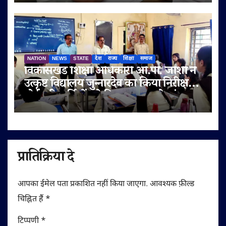
NATION
NEWS
STATE
देश
राज्य
शिक्षा
समाज
विकासखंड शिक्षा अधिकारी ओ.पी. जोशी ने
उत्कृष्ट विद्यालय जुन्नारदेव का किया निरीक्षण,
बोर्ड परीक्षार्थियों को दिए सफलता के मंत्र
प्रातिक्रिया दे
आपका ईमेल पता प्रकाशित नहीं किया जाएगा.
आवश्यक फ़ील्ड
चिह्नित हैं
*
टिप्पणी
*