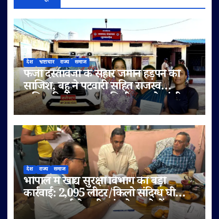
देश
भ्रष्टाचार
राज्य
समाज
फर्जी दस्तावेजों के सहारे जमीन हड़पने की
साजिश, बहू ने पटवारी सहित राजस्व
अधिकारियों पर लगाए मिलीभगत के गंभीर
आरोप
देश
राज्य
समाज
भोपाल में खाद्य सुरक्षा विभाग की बड़ी
कार्रवाई: 2,095 लीटर/किलो संदिग्ध घी
जब्त, सप्लाई चेन भी जांच के दायरे में