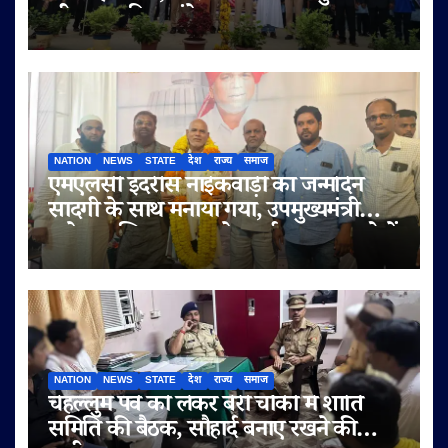
जीवन का दिया संदेश
NATION
NEWS
STATE
देश
राज्य
समाज
एमएलसी इदरीस नाईकवाड़ी का जन्मदिन
सादगी के साथ मनाया गया, उपमुख्यमंत्री
सुनेत्रा अजित पवार समेत कई गणमान्य लोगों
ने दी शुभकामनाएं
NATION
NEWS
STATE
देश
राज्य
समाज
चेहल्लुम पर्व को लेकर बेरी चौकी में शांति
समिति की बैठक, सौहार्द बनाए रखने की