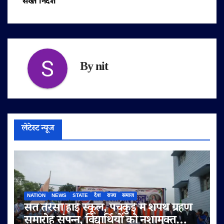
सख्त निर्देश
By
nit
लेटेस्ट न्यूज
NATION
NEWS
STATE
देश
राज्य
समाज
संत तेरेसा हाई स्कूल, पंचकुई में शपथ ग्रहण
समारोह संपन्न, विद्यार्थियों को नशामुक्त