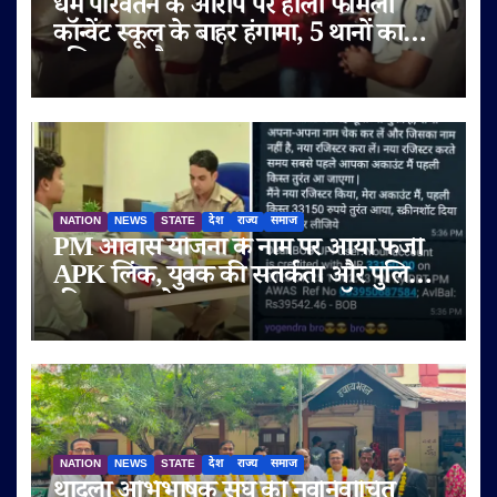
धर्म परिवर्तन के आरोप पर होली फैमिली
कॉन्वेंट स्कूल के बाहर हंगामा, 5 थानों का
पुलिस बल तैनात
NATION
NEWS
STATE
देश
राज्य
समाज
PM आवास योजना के नाम पर आया फर्जी
APK लिंक, युवक की सतर्कता और पुलिस
की तत्परता से टला बड़ा साइबर फ्रॉड
NATION
NEWS
STATE
देश
राज्य
समाज
थांदला अभिभाषक संघ की नवनिर्वाचित