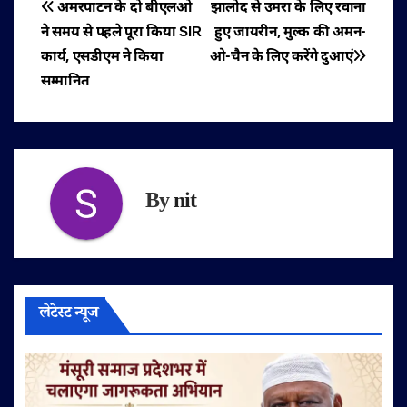
पोस्ट
अमरपाटन के दो बीएलओ
झालोद से उमरा के लिए रवाना
ने समय से पहले पूरा किया SIR
हुए जायरीन, मुल्क की अमन-
नेविगेशन
कार्य, एसडीएम ने किया
ओ-चैन के लिए करेंगे दुआएं
सम्मानित
By
nit
लेटेस्ट न्यूज