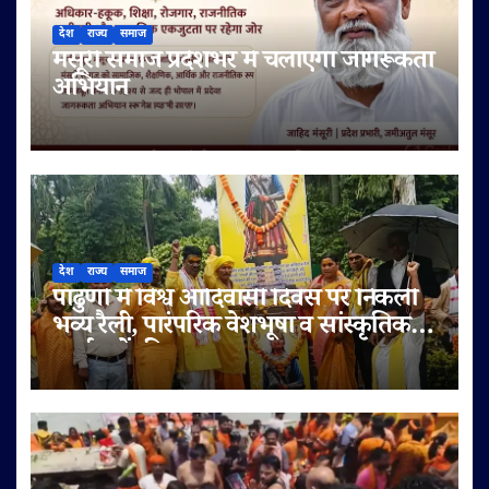
देश
राज्य
समाज
मंसूरी समाज प्रदेशभर में चलाएगा जागरूकता
अभियान
देश
राज्य
समाज
पांढुर्णा में विश्व आदिवासी दिवस पर निकली
भव्य रैली, पारंपरिक वेशभूषा व सांस्कृतिक
कार्यक्रमों की धूम