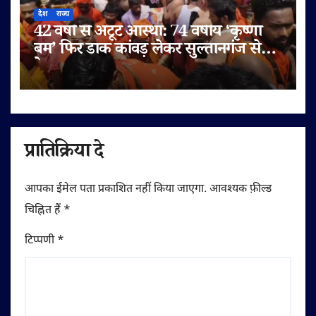
देश
राज्य
42 वर्षों से अटूट आस्था: 74 वर्षीय ‘कृष्णा
बम’ फिर डाक कांवड़ लेकर सुल्तानगंज से
देवघर रवाना
प्रातिक्रिया दे
आपका ईमेल पता प्रकाशित नहीं किया जाएगा.
आवश्यक फ़ील्ड
चिह्नित हैं
*
टिप्पणी
*