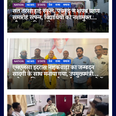
NATION
NEWS
STATE
देश
राज्य
समाज
संत तेरेसा हाई स्कूल, पंचकुई में शपथ ग्रहण
समारोह संपन्न, विद्यार्थियों को नशामुक्त
जीवन का दिया संदेश
NATION
NEWS
STATE
देश
राज्य
समाज
एमएलसी इदरीस नाईकवाड़ी का जन्मदिन
सादगी के साथ मनाया गया, उपमुख्यमंत्री
सुनेत्रा अजित पवार समेत कई गणमान्य लोगों
ने दी शुभकामनाएं