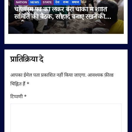
NATION
NEWS
STATE
देश
राज्य
समाज
चेहल्लुम पर्व को लेकर बेरी चौकी में शांति
समिति की बैठक, सौहार्द बनाए रखने की
अपील
प्रातिक्रिया दे
आपका ईमेल पता प्रकाशित नहीं किया जाएगा.
आवश्यक फ़ील्ड
चिह्नित हैं
*
टिप्पणी
*