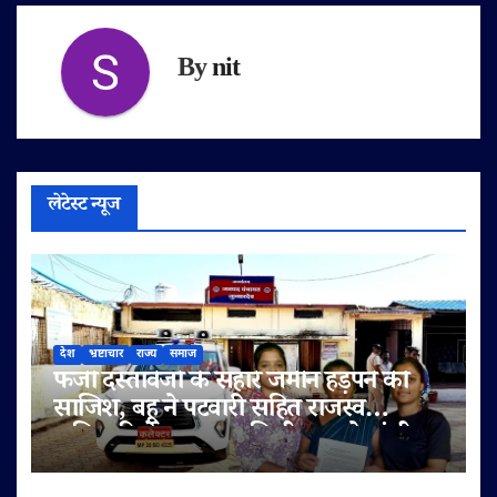
By
nit
लेटेस्ट न्यूज
देश
भ्रष्टाचार
राज्य
समाज
फर्जी दस्तावेजों के सहारे जमीन हड़पने की
साजिश, बहू ने पटवारी सहित राजस्व
अधिकारियों पर लगाए मिलीभगत के गंभीर
आरोप