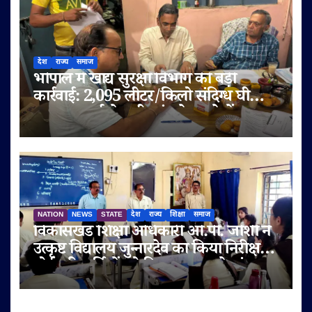
देश
राज्य
समाज
भोपाल में खाद्य सुरक्षा विभाग की बड़ी
कार्रवाई: 2,095 लीटर/किलो संदिग्ध घी
जब्त, सप्लाई चेन भी जांच के दायरे में
NATION
NEWS
STATE
देश
राज्य
शिक्षा
समाज
विकासखंड शिक्षा अधिकारी ओ.पी. जोशी ने
उत्कृष्ट विद्यालय जुन्नारदेव का किया निरीक्षण,
बोर्ड परीक्षार्थियों को दिए सफलता के मंत्र