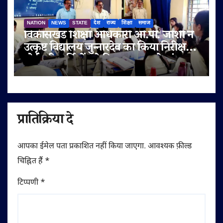
NATION
NEWS
STATE
देश
राज्य
शिक्षा
समाज
विकासखंड शिक्षा अधिकारी ओ.पी. जोशी ने
उत्कृष्ट विद्यालय जुन्नारदेव का किया निरीक्षण,
बोर्ड परीक्षार्थियों को दिए सफलता के मंत्र
प्रातिक्रिया दे
आपका ईमेल पता प्रकाशित नहीं किया जाएगा.
आवश्यक फ़ील्ड
चिह्नित हैं
*
टिप्पणी
*