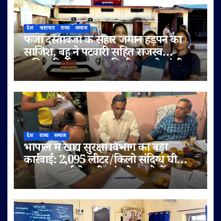
देश
भ्रष्टाचार
राज्य
समाज
फर्जी दस्तावेजों के सहारे जमीन हड़पने की
साजिश, बहू ने पटवारी सहित राजस्व
अधिकारियों पर लगाए मिलीभगत के गंभीर
आरोप
देश
राज्य
समाज
भोपाल में खाद्य सुरक्षा विभाग की बड़ी
कार्रवाई: 2,095 लीटर/किलो संदिग्ध घी
जब्त, सप्लाई चेन भी जांच के दायरे में