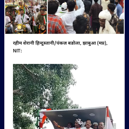
रहीम शेरानी हिन्दुस्तानी/पंकज बडोला, झाबुआ (मप्र),
NIT: