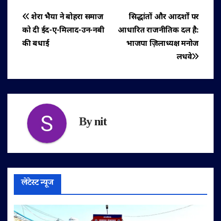
पोस्ट
शेरा भैया ने बोहरा समाज
सिद्धांतों और आदर्शों पर
को दी ईद-ए-मिलाद-उन-नबी
आधारित राजनीतिक दल है:
नेविगेशन
की बधाई
भाजपा ज़िलाध्यक्ष मनोज
लधवे
By
nit
लेटेस्ट न्यूज