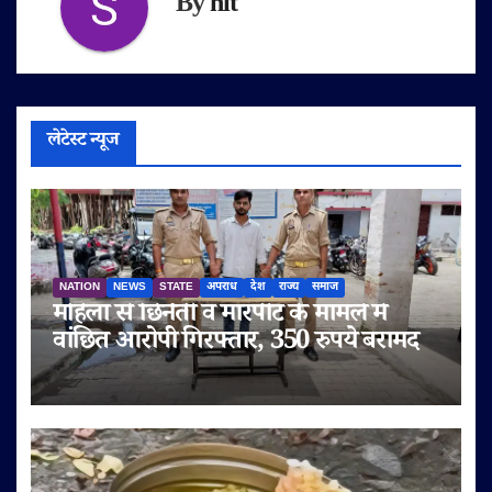
By
nit
लेटेस्ट न्यूज
NATION
NEWS
STATE
अपराध
देश
राज्य
समाज
महिला से छिनैती व मारपीट के मामले में
वांछित आरोपी गिरफ्तार, 350 रुपये बरामद