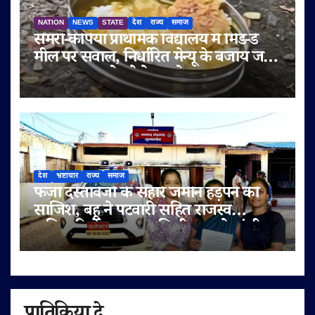
NATION
NEWS
STATE
देश
राज्य
समाज
सेमरी-कपिया प्राथमिक विद्यालय में मिड-डे
मील पर सवाल, निर्धारित मेन्यू के बजाय जला
चावल-दाल परोसने के आरोप
देश
भ्रष्टाचार
राज्य
समाज
फर्जी दस्तावेजों के सहारे जमीन हड़पने की
साजिश, बहू ने पटवारी सहित राजस्व
अधिकारियों पर लगाए मिलीभगत के गंभीर
आरोप