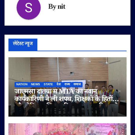
By
nit
लेटेस्ट न्यूज
NATION
NEWS
STATE
देश
राज्य
समाज
जीएमसी दतिया में MTA की नवीन
कार्यकारिणी ने ली शपथ, शिक्षकों के हितों
और मेडिकल शिक्षा की गुणवत्ता पर दिया जोर