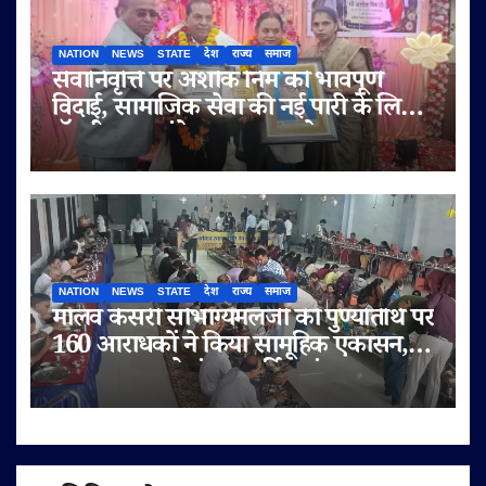
NATION
NEWS
STATE
देश
राज्य
समाज
सेवानिवृत्ति पर अशोक निम को भावपूर्ण
विदाई, सामाजिक सेवा की नई पारी के लिए
डॉ. बी.आर. अंबेडकर सम्मान से नवाजा
NATION
NEWS
STATE
देश
राज्य
समाज
मालव केसरी सौभाग्यमलजी की पुण्यतिथि पर
160 आराधकों ने किया सामूहिक एकासन,
तप-आराधना से गूंजा चतुर्विध संघ