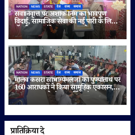
NATION
NEWS
STATE
देश
राज्य
समाज
सेवानिवृत्ति पर अशोक निम को भावपूर्ण
विदाई, सामाजिक सेवा की नई पारी के लिए
डॉ. बी.आर. अंबेडकर सम्मान से नवाजा
NATION
NEWS
STATE
देश
राज्य
समाज
मालव केसरी सौभाग्यमलजी की पुण्यतिथि पर
160 आराधकों ने किया सामूहिक एकासन,
तप-आराधना से गूंजा चतुर्विध संघ
प्रातिक्रिया दे