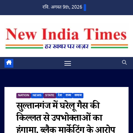
Skip
रवि. अगस्त 9th, 2026
to
content
NATION
NEWS
STATE
देश
राज्य
समाज
सुल्तानगंज में घरेलू गैस की
किल्लत से उपभोक्ताओं का
हंगामा, ब्लैक मार्केटिंग के आरोप