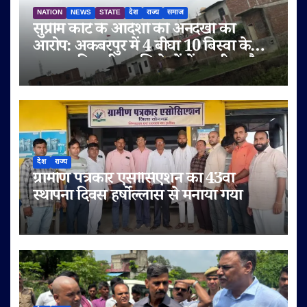
NATION
NEWS
STATE
देश
राज्य
समाज
सुप्रीम कोर्ट के आदेशों की अनदेखी का
आरोप: अकबरपुर में 4 बीघा 10 बिस्वा के
तालाब की जमीन अभिलेखों में बदली, अवैध
प्लॉटिंग का भी दावा
देश
राज्य
ग्रामीण पत्रकार एसोसिएशन का 43वां
स्थापना दिवस हर्षोल्लास से मनाया गया