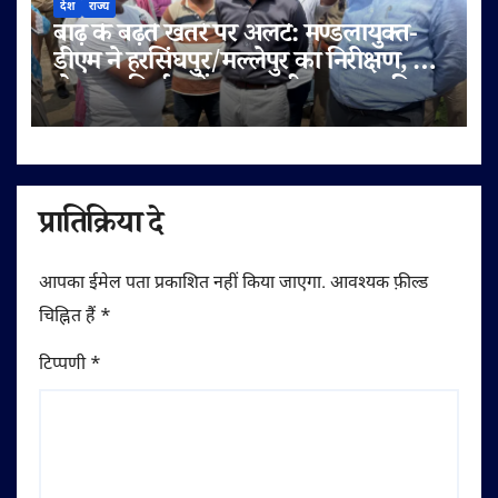
देश
राज्य
बाढ़ के बढ़ते खतरे पर अलर्ट: मण्डलायुक्त-
डीएम ने हरसिंघपुर/मल्लेपुर का निरीक्षण, 6
लेन पुल निर्माण में लापरवाही पर FIR की
चेतावनी
प्रातिक्रिया दे
आपका ईमेल पता प्रकाशित नहीं किया जाएगा.
आवश्यक फ़ील्ड
चिह्नित हैं
*
टिप्पणी
*