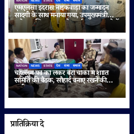
NATION
NEWS
STATE
देश
राज्य
समाज
एमएलसी इदरीस नाईकवाड़ी का जन्मदिन
सादगी के साथ मनाया गया, उपमुख्यमंत्री
सुनेत्रा अजित पवार समेत कई गणमान्य लोगों
ने दी शुभकामनाएं
NATION
NEWS
STATE
देश
राज्य
समाज
चेहल्लुम पर्व को लेकर बेरी चौकी में शांति
समिति की बैठक, सौहार्द बनाए रखने की
अपील
प्रातिक्रिया दे