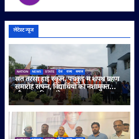
लेटेस्ट न्यूज
NATION
NEWS
STATE
देश
राज्य
समाज
संत तेरेसा हाई स्कूल, पंचकुई में शपथ ग्रहण
समारोह संपन्न, विद्यार्थियों को नशामुक्त
जीवन का दिया संदेश