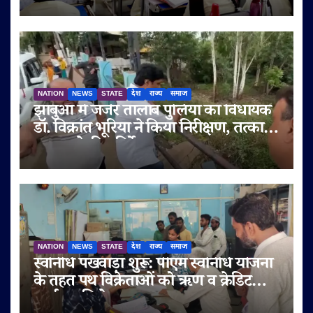
NATION
NEWS
STATE
देश
राज्य
समाज
झाबुआ में जर्जर तालाब पुलिया का विधायक
डॉ. विक्रांत भूरिया ने किया निरीक्षण, तत्काल
मरम्मत के दिए निर्देश
NATION
NEWS
STATE
देश
राज्य
समाज
स्वनिधि पखवाड़ा शुरू: पीएम स्वनिधि योजना
के तहत पथ विक्रेताओं को ऋण व क्रेडिट
कार्ड का मिलेगा लाभ