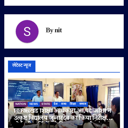
By
nit
लेटेस्ट न्यूज
NATION
NEWS
STATE
देश
राज्य
शिक्षा
समाज
विकासखंड शिक्षा अधिकारी ओ.पी. जोशी ने
उत्कृष्ट विद्यालय जुन्नारदेव का किया निरीक्षण,
बोर्ड परीक्षार्थियों को दिए सफलता के मंत्र