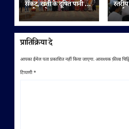
संकट, खंती के दूषित पानी से
स्तरीय
ग्रामीण परेशान
कार्यक
संगठन
मज़बूत
प्रातिक्रिया दे
आपका ईमेल पता प्रकाशित नहीं किया जाएगा.
आवश्यक फ़ील्ड चिह्न
टिप्पणी
*