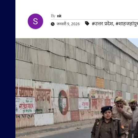
By
nit
#उत्तर प्रदेश
,
#शाहजहांपु
जनवरी 9, 2026