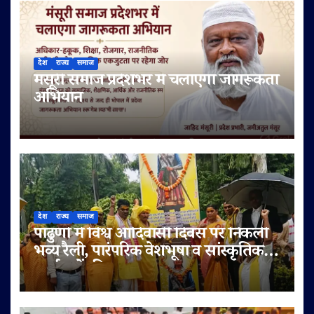
देश
राज्य
समाज
मंसूरी समाज प्रदेशभर में चलाएगा जागरूकता
अभियान
देश
राज्य
समाज
पांढुर्णा में विश्व आदिवासी दिवस पर निकली
भव्य रैली, पारंपरिक वेशभूषा व सांस्कृतिक
कार्यक्रमों की धूम