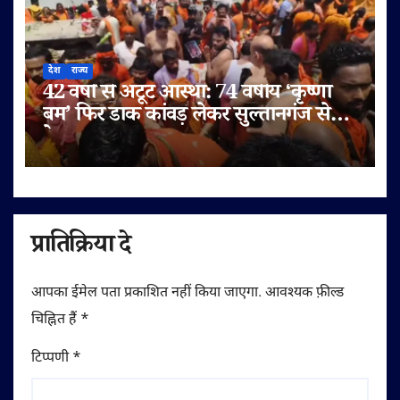
देश
राज्य
42 वर्षों से अटूट आस्था: 74 वर्षीय ‘कृष्णा
बम’ फिर डाक कांवड़ लेकर सुल्तानगंज से
देवघर रवाना
प्रातिक्रिया दे
आपका ईमेल पता प्रकाशित नहीं किया जाएगा.
आवश्यक फ़ील्ड
चिह्नित हैं
*
टिप्पणी
*