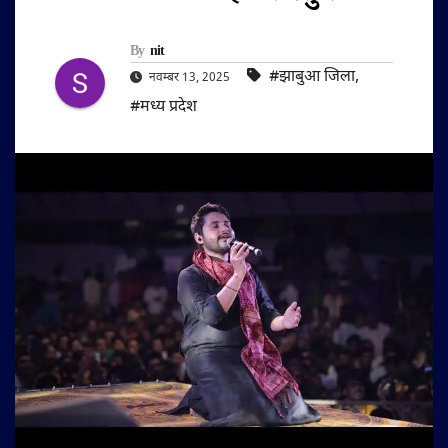
By
nit
#झाबुआ जिला
,
नवम्बर 13, 2025
#मध्य प्रदेश