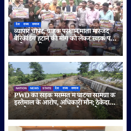
देश
राज्य
समाज
व्यापार चौपट, ग्राहक परेशान,मोती मस्जिद
बैरिकेडिंग हटाने की मांग को लेकर सड़क पर
उतरे व्यापारी
NATION
NEWS
STATE
देश
राज्य
समाज
PWD की सड़क मरम्मत में घटिया सामग्री के
इस्तेमाल के आरोप, अधिकारी मौन; ठेकेदार
पर दोबारा गुणवत्ता से समझौता करने का
आरोप