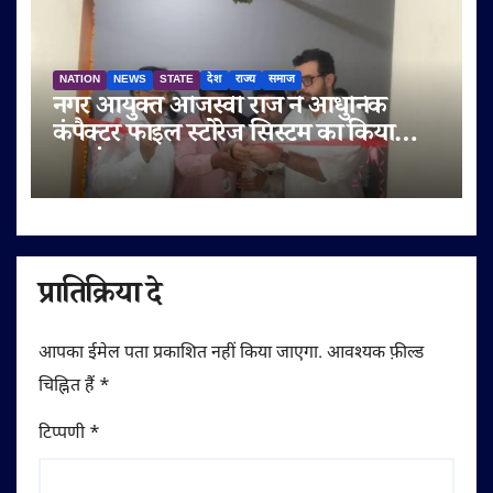
NATION
NEWS
STATE
देश
राज्य
समाज
नगर आयुक्त ओजस्वी राज ने आधुनिक
कंपैक्टर फाइल स्टोरेज सिस्टम का किया
शुभारंभ
प्रातिक्रिया दे
आपका ईमेल पता प्रकाशित नहीं किया जाएगा.
आवश्यक फ़ील्ड
चिह्नित हैं
*
टिप्पणी
*