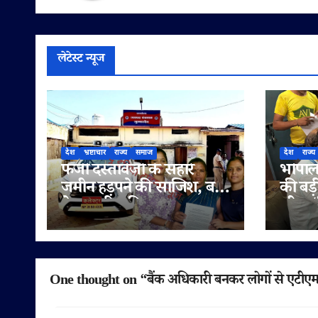
लेटेस्ट न्यूज
देश
भ्रष्टाचार
राज्य
समाज
देश
राज्य
फर्जी दस्तावेजों के सहारे
भोपाल 
जमीन हड़पने की साजिश, बहू
की बड़
ने पटवारी सहित राजस्व
लीटर/क
अधिकारियों पर लगाए
सप्लाई
मिलीभगत के गंभीर आरोप
में
One thought on “बैंक अधिकारी बनकर लोगों से एटीएम 