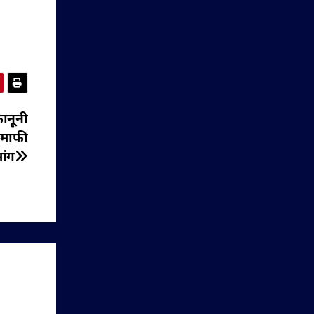
ानूनी
े माफी
ांग