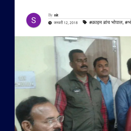
By
nit
#क्राइम ब्रांच भोपाल
,
#भ
जनवरी 12, 2018