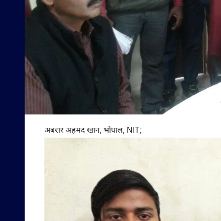
अबरार अहमद खान, भोपाल, NIT; ​