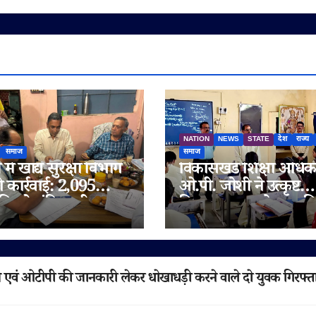
NATION
NEWS
STATE
देश
राज्य
समाज
समाज
में खाद्य सुरक्षा विभाग
विकासखंड शिक्षा अधिक
ी कार्रवाई: 2,095
ओ.पी. जोशी ने उत्कृष्ट
िलो संदिग्ध घी जब्त,
विद्यालय जुन्नारदेव का क
 चेन भी जांच के दायरे
निरीक्षण, बोर्ड परीक्षार्थि
दिए सफलता के मंत्र
एवं ओटीपी की जानकारी लेकर धोखाधड़ी करने वाले दो युवक गिरफ्त