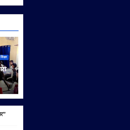
शिक्षा
ारी
िया
यों को
ार”