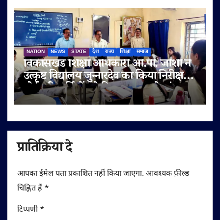
NATION
NEWS
STATE
देश
राज्य
शिक्षा
समाज
विकासखंड शिक्षा अधिकारी ओ.पी. जोशी ने
उत्कृष्ट विद्यालय जुन्नारदेव का किया निरीक्षण,
बोर्ड परीक्षार्थियों को दिए सफलता के मंत्र
प्रातिक्रिया दे
आपका ईमेल पता प्रकाशित नहीं किया जाएगा.
आवश्यक फ़ील्ड
चिह्नित हैं
*
टिप्पणी
*