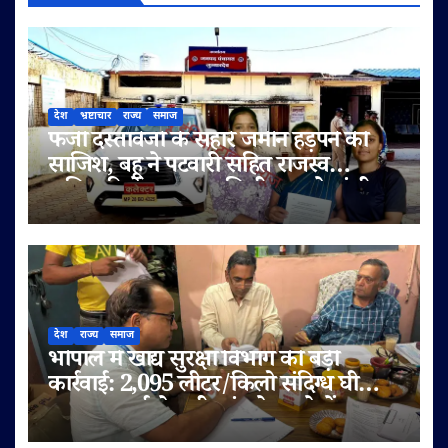
देश
भ्रष्टाचार
राज्य
समाज
फर्जी दस्तावेजों के सहारे जमीन हड़पने की
साजिश, बहू ने पटवारी सहित राजस्व
अधिकारियों पर लगाए मिलीभगत के गंभीर
आरोप
देश
राज्य
समाज
भोपाल में खाद्य सुरक्षा विभाग की बड़ी
कार्रवाई: 2,095 लीटर/किलो संदिग्ध घी
जब्त, सप्लाई चेन भी जांच के दायरे में