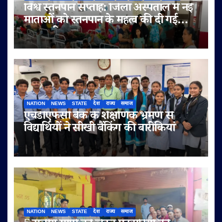
विश्व स्तनपान सप्ताह: जिला अस्पताल में नई
माताओं को स्तनपान के महत्व की दी गई
जानकारी
NATION
NEWS
STATE
देश
राज्य
समाज
एचडीएफसी बैंक के शैक्षणिक भ्रमण से
विद्यार्थियों ने सीखी बैंकिंग की बारीकियां
NATION
NEWS
STATE
देश
राज्य
समाज