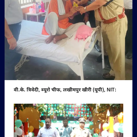
वी.के. त्रिवेदी, ब्यूरो चीफ, लखीमपुर खीरी (यूपी), NIT: