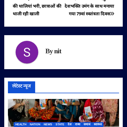
पोस्ट
की थालियां भरी, छात्राओं की
देशभक्ति उमंग के साथ मनाया
नेविगेशन
थाली रही खाली
गया 79वां स्वतंत्रता दिवस
By
nit
लेटेस्ट न्यूज
HEALTH
NATION
NEWS
STATE
देश
राज्य
समाज
स्वास्थ्य