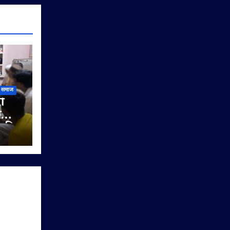
समाज
ी
ी
े की