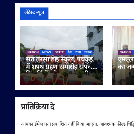
लेटेस्ट न्यूज
NATION
NEWS
STATE
देश
राज्य
समाज
NATION
संत तेरेसा हाई स्कूल, पंचकुई
एमएलस
में शपथ ग्रहण समारोह संपन्न,
का जन
विद्यार्थियों को नशामुक्त जीवन
मनाया 
का दिया संदेश
सुनेत्
गणमान्
शुभका
प्रातिक्रिया दे
आपका ईमेल पता प्रकाशित नहीं किया जाएगा.
आवश्यक फ़ील्ड चिह्न