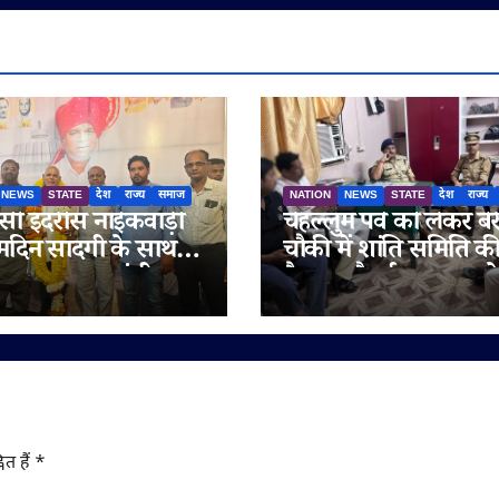
NEWS
STATE
देश
राज्य
समाज
NATION
NEWS
STATE
देश
राज्य
ी इदरीस नाईकवाड़ी
चेहल्लुम पर्व को लेकर बेर
्मदिन सादगी के साथ
चौकी में शांति समिति क
गया, उपमुख्यमंत्री
बैठक, सौहार्द बनाए रखन
रा अजित पवार समेत कई
अपील
य लोगों ने दी
मनाएं
ित हैं
*