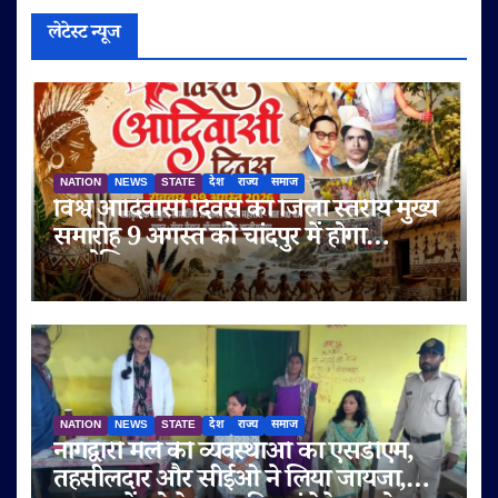
लेटेस्ट न्यूज
NATION
NEWS
STATE
देश
राज्य
समाज
विश्व आदिवासी दिवस का जिला स्तरीय मुख्य
समारोह 9 अगस्त को चांदपुर में होगा
आयोजित
NATION
NEWS
STATE
देश
राज्य
समाज
नागद्वारी मेले की व्यवस्थाओं का एसडीएम,
तहसीलदार और सीईओ ने लिया जायजा,