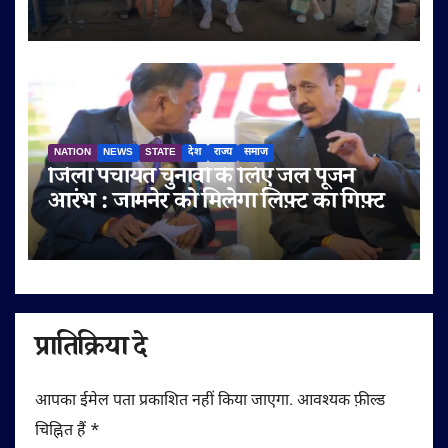
श्रद्धालुओं को बेहतर सुविधाएं देने पर जोर
NATION
NEWS
STATE
देश
राज्य
समाज
जिला पंचायत चुनावों के लिए जल पूजन
आरंभ : जामनेर को मिलेगा लिफ़्ट का गिफ़्ट
प्रातिक्रिया दे
आपका ईमेल पता प्रकाशित नहीं किया जाएगा.
आवश्यक फ़ील्ड
चिह्नित हैं
*