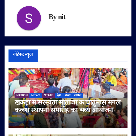
By
nit
लेटेस्ट न्यूज
NATION
NEWS
STATE
देश
राज्य
समाज
खेकड़ा में सरस्वती माताजी के चातुर्मास मंगल
कलश स्थापना समारोह का भव्य आयोजन