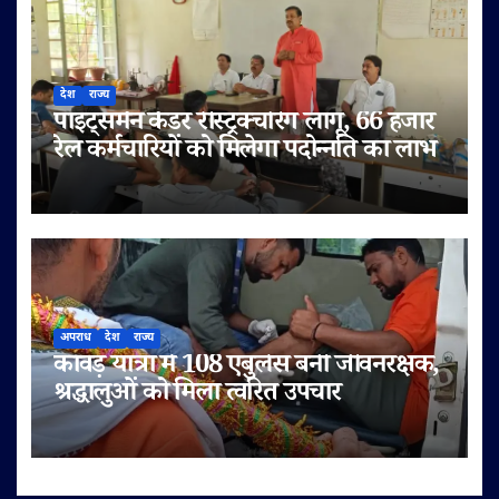
देश
राज्य
पॉइंट्समैन कैडर रीस्ट्रक्चरिंग लागू, 66 हजार
रेल कर्मचारियों को मिलेगा पदोन्नति का लाभ
अपराध
देश
राज्य
कांवड़ यात्रा में 108 एंबुलेंस बनी जीवनरक्षक,
श्रद्धालुओं को मिला त्वरित उपचार