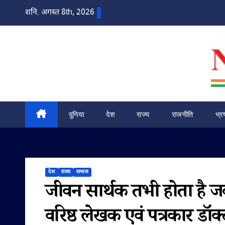
Skip
शनि. अगस्त 8th, 2026
to
content
दुनिया
देश
राज्य
राजनीति
भ्र
देश
राज्य
समाज
जीवन सार्थक तभी होता है 
वरिष्ठ लेखक एवं पत्रकार ड