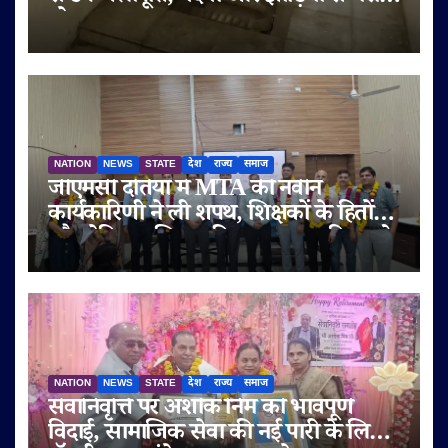
परेशान
NATION
NEWS
STATE
देश
राज्य
समाज
जीएमसी दतिया में MTA की नवीन
कार्यकारिणी ने ली शपथ, शिक्षकों के हितों
और मेडिकल शिक्षा की गुणवत्ता पर दिया जोर
NATION
NEWS
STATE
देश
राज्य
समाज
सेवानिवृत्ति पर अशोक निम को भावपूर्ण
विदाई, सामाजिक सेवा की नई पारी के लिए