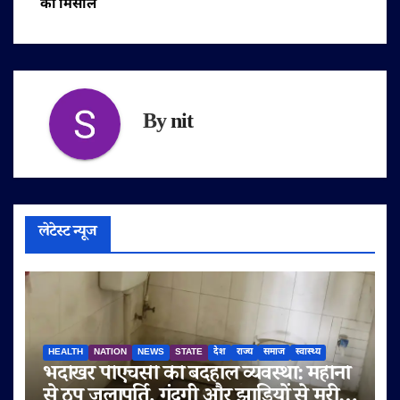
की मिसाल
By
nit
लेटेस्ट न्यूज
HEALTH
NATION
NEWS
STATE
देश
राज्य
समाज
स्वास्थ्य
भदोखर पीएचसी की बदहाल व्यवस्था: महीनों
से ठप जलापूर्ति, गंदगी और झाड़ियों से मरीज