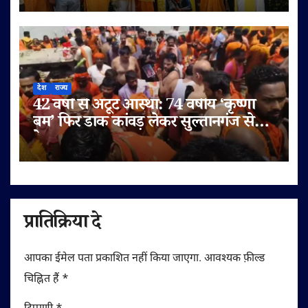
देश
राज्य
42 वर्षों से अटूट आस्था: 74 वर्षीय ‘कृष्णा
बम’ फिर डाक कांवड़ लेकर सुल्तानगंज से
देवघर रवाना
प्रातिक्रिया दे
आपका ईमेल पता प्रकाशित नहीं किया जाएगा.
आवश्यक फ़ील्ड
चिह्नित हैं
*