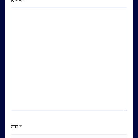
टिप्पणी
*
नाम
*