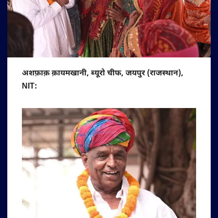
अशफ़ाक़ क़ायमखानी, ब्यूरो चीफ, जयपुर (राजस्थान),
NIT: