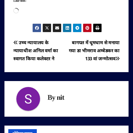
Like this:
Loading…
पोस्ट
उच्च न्यायालय के
बागपत में धूमधाम से मनाया
न्यायाधीश अनिल वर्मा का
गया डा भीमराव अम्बेडकर का
नेविगेशन
स्वागत किया कलेक्टर ने
133 वां जन्मोत्सव
By
nit