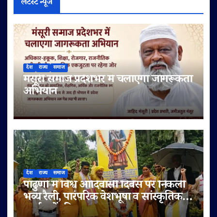
लेटेस्ट न्यूज
देश
राज्य
समाज
मंसूरी समाज प्रदेशभर में चलाएगा जागरूकता
अभियान
देश
राज्य
समाज
पांढुर्णा में विश्व आदिवासी दिवस पर निकली
भव्य रैली, पारंपरिक वेशभूषा व सांस्कृतिक
कार्यक्रमों की धूम