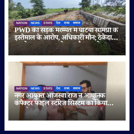
NATION
NEWS
STATE
देश
राज्य
समाज
PWD की सड़क मरम्मत में घटिया सामग्री के
इस्तेमाल के आरोप, अधिकारी मौन; ठेकेदार
पर दोबारा गुणवत्ता से समझौता करने का
आरोप
NATION
NEWS
STATE
देश
राज्य
समाज
नगर आयुक्त ओजस्वी राज ने आधुनिक
कंपैक्टर फाइल स्टोरेज सिस्टम का किया
शुभारंभ