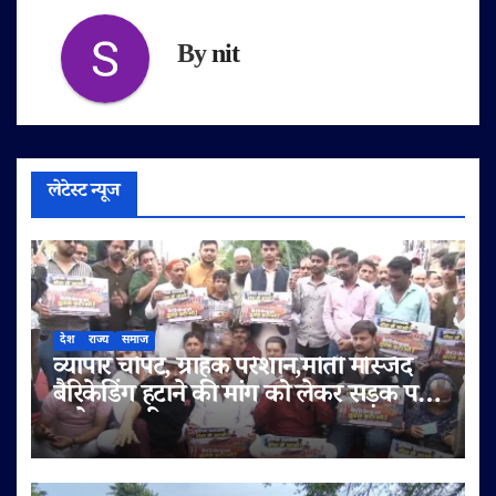
By
nit
लेटेस्ट न्यूज
देश
राज्य
समाज
व्यापार चौपट, ग्राहक परेशान,मोती मस्जिद
बैरिकेडिंग हटाने की मांग को लेकर सड़क पर
उतरे व्यापारी