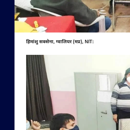
हिमांशु सक्सेना, ग्वालियर (मप्र), NIT: