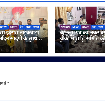
NEWS
STATE
देश
राज्य
समाज
NATION
NEWS
STATE
देश
राज्य
ी इदरीस नाईकवाड़ी
चेहल्लुम पर्व को लेकर बेर
्मदिन सादगी के साथ
चौकी में शांति समिति क
गया, उपमुख्यमंत्री
बैठक, सौहार्द बनाए रखन
रा अजित पवार समेत कई
अपील
य लोगों ने दी
मनाएं
ित हैं
*