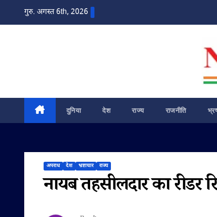
Skip
गुरु. अगस्त 6th, 2026
to
content
दुनिया
देश
राज्य
राजनीति
भ्र
अपराध
देश
भ्रष्टाचार
राज्य
नायब तहसीलदार का रीडर रिश्व