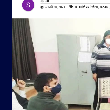
By
nit
#ग्वालियर जिला
,
#डबरा
जनवरी 28, 2021