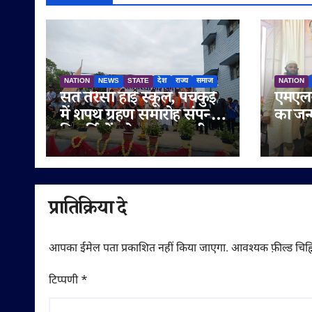
NATION
NEWS
STATE
देश
राज्य
समाज
NATION
संत तेरेसा हाई स्कूल, पंचकुई
एमएलस
में शपथ ग्रहण समारोह संपन्न,
का जन
विद्यार्थियों को नशामुक्त जीवन
मनाया 
का दिया संदेश
सुनेत्
गणमान्
शुभका
प्रातिक्रिया दे
आपका ईमेल पता प्रकाशित नहीं किया जाएगा.
आवश्यक फ़ील्ड चिह्न
टिप्पणी
*