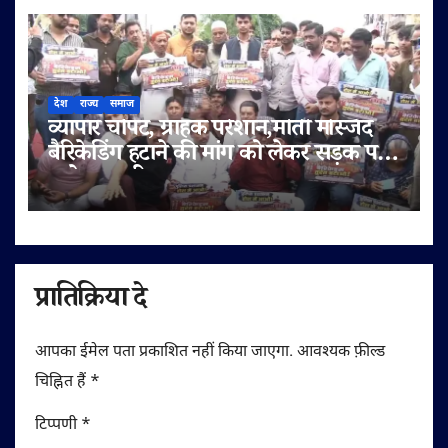
देश
राज्य
समाज
व्यापार चौपट, ग्राहक परेशान,मोती मस्जिद
बैरिकेडिंग हटाने की मांग को लेकर सड़क पर
उतरे व्यापारी
प्रातिक्रिया दे
आपका ईमेल पता प्रकाशित नहीं किया जाएगा.
आवश्यक फ़ील्ड
चिह्नित हैं
*
टिप्पणी
*