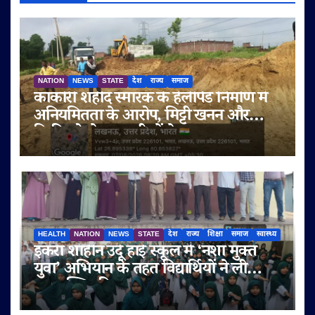
NATION
NEWS
STATE
देश
राज्य
समाज
काकोरी शहीद स्मारक के हेलीपैड निर्माण में
अनियमितता के आरोप, मिट्टी खनन और
बिक्री को लेकर ग्रामीणों ने उठाए सवाल
HEALTH
NATION
NEWS
STATE
देश
राज्य
शिक्षा
समाज
स्वास्थ्य
इकरा शाहीन उर्दू हाई स्कूल में ‘नशा मुक्त
युवा’ अभियान के तहत विद्यार्थियों ने ली
नशामुक्ति की शपथ