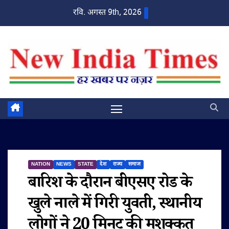
Skip
रवि. अगस्त 9th, 2026
to
content
NATION
NEWS
STATE
देश
राज्य
समाज
बारिश के दौरान बीएसए रोड के
खुले नाले में गिरी युवती, स्थानीय
लोगों ने 20 मिनट की मशक्कत