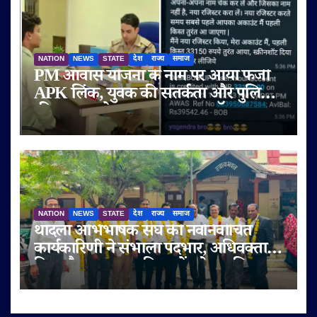
NATION
NEWS
STATE
देश
राज्य
समाज
PM आवास योजना के नाम पर आया फर्जी
APK लिंक, युवक की सतर्कता और पुलिस
की तत्परता से टला बड़ा साइबर फ्रॉड
NATION
NEWS
STATE
देश
राज्य
समाज
थांदला अभिभाषक संघ की नवनिर्वाचित
कार्यकारिणी ने संभाला पदभार, अधिवक्ता
हित और पक्षकार सुविधाओं को प्राथमिकता