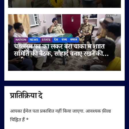
ने दी शुभकामनाएं
NATION
NEWS
STATE
देश
राज्य
समाज
चेहल्लुम पर्व को लेकर बेरी चौकी में शांति
समिति की बैठक, सौहार्द बनाए रखने की
अपील
प्रातिक्रिया दे
आपका ईमेल पता प्रकाशित नहीं किया जाएगा.
आवश्यक फ़ील्ड
चिह्नित हैं
*