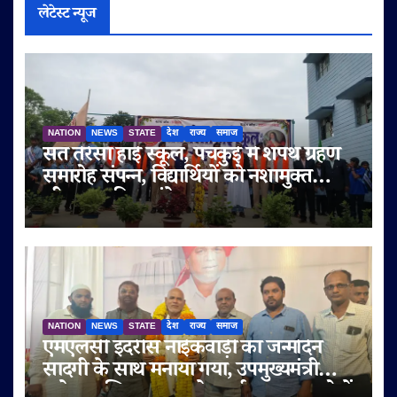
लेटेस्ट न्यूज
NATION
NEWS
STATE
देश
राज्य
समाज
संत तेरेसा हाई स्कूल, पंचकुई में शपथ ग्रहण
समारोह संपन्न, विद्यार्थियों को नशामुक्त
जीवन का दिया संदेश
NATION
NEWS
STATE
देश
राज्य
समाज
एमएलसी इदरीस नाईकवाड़ी का जन्मदिन
सादगी के साथ मनाया गया, उपमुख्यमंत्री
सुनेत्रा अजित पवार समेत कई गणमान्य लोगों