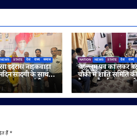
NEWS
STATE
देश
राज्य
समाज
NATION
NEWS
STATE
देश
राज्य
ी इदरीस नाईकवाड़ी
चेहल्लुम पर्व को लेकर बेर
्मदिन सादगी के साथ
चौकी में शांति समिति क
गया, उपमुख्यमंत्री
बैठक, सौहार्द बनाए रखन
रा अजित पवार समेत कई
अपील
य लोगों ने दी
मनाएं
ित हैं
*