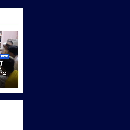
समाज
ी
ी
े की