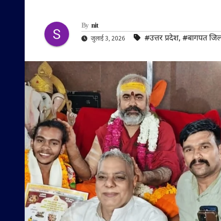
By
nit
#उत्तर प्रदेश
,
#बागपत जिल
जुलाई 3, 2026