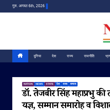
Skip
गुरु. अगस्त 6th, 2026
to
content
दुनिया
देश
राज्य
राजनीति
भ्र
NATION
NEWS
STATE
देश
राज्य
समाज
डॉ. तेजबीर सिंह महाप्रभु की 
यज्ञ, सम्मान समारोह व वि