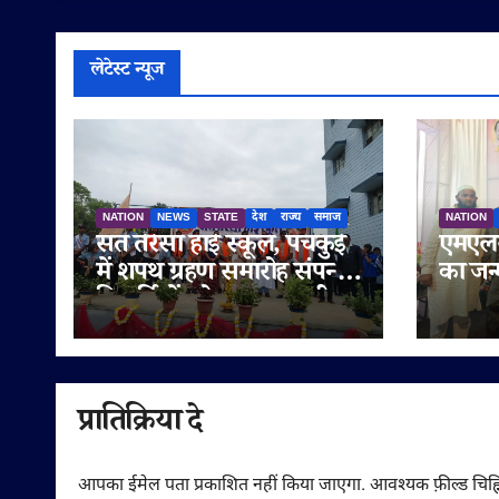
लेटेस्ट न्यूज
NATION
NEWS
STATE
देश
राज्य
समाज
NATION
संत तेरेसा हाई स्कूल, पंचकुई
एमएलस
में शपथ ग्रहण समारोह संपन्न,
का जन
विद्यार्थियों को नशामुक्त जीवन
मनाया 
का दिया संदेश
सुनेत्
गणमान्
शुभका
प्रातिक्रिया दे
आपका ईमेल पता प्रकाशित नहीं किया जाएगा.
आवश्यक फ़ील्ड चिह्न