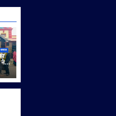
समाज
की
 ने
ता
ाओं