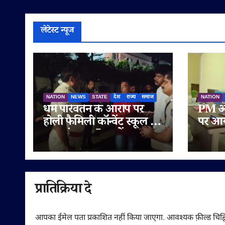
लेटेस्ट न्यूज
NATION
NEWS
STATE
देश
राज्य
समाज
NATION
धर्म परिवर्तन के आरोप पर
PM आव
होली फैमिली कॉन्वेंट स्कूल के
पर आय
बाहर हंगामा, 5 थानों का
युवक 
पुलिस बल तैनात
की तत्
साइबर 
प्रातिक्रिया दे
आपका ईमेल पता प्रकाशित नहीं किया जाएगा.
आवश्यक फ़ील्ड चिह्न