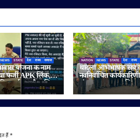
NEWS
STATE
देश
राज्य
समाज
NATION
NEWS
STATE
देश
राज्य
ास योजना के नाम
थांदला अभिभाषक संघ 
ा फर्जी APK लिंक,
नवनिर्वाचित कार्यकारिणी
की सतर्कता और पुलिस
संभाला पदभार, अधिवक्
परता से टला बड़ा
हित और पक्षकार सुविध
फ्रॉड
को प्राथमिकता
ित हैं
*