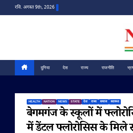
Skip
रवि. अगस्त 9th, 2026
to
content
दुनिया
देश
राज्य
राजनीति
भ्र
HEALTH
NATION
NEWS
STATE
देश
राज्य
समाज
स्वास्थ्य
बेगमगंज के स्कूलों में फ्लोरो
में डेंटल फ्लोरोसिस के मिले