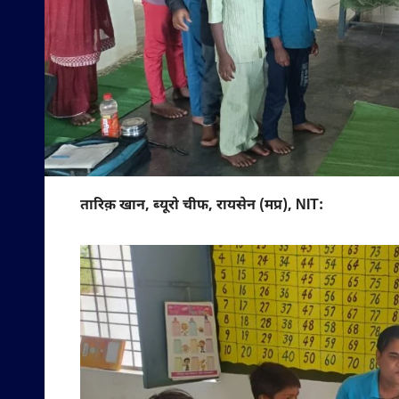
तारिक़ खान, ब्यूरो चीफ, रायसेन (मप्र), NIT: