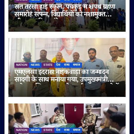
संत तेरेसा हाई स्कूल, पंचकुई में शपथ ग्रहण
समारोह संपन्न, विद्यार्थियों को नशामुक्त
जीवन का दिया संदेश
NATION
NEWS
STATE
देश
राज्य
समाज
एमएलसी इदरीस नाईकवाड़ी का जन्मदिन
सादगी के साथ मनाया गया, उपमुख्यमंत्री
सुनेत्रा अजित पवार समेत कई गणमान्य लोगों
ने दी शुभकामनाएं
NATION
NEWS
STATE
देश
राज्य
समाज