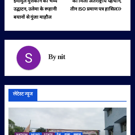
इमामुल मुत्तकीन का भव्य
को मिली अंतर्राष्ट्रीय पहचान,
नेविगेशन
उद्घाटन, उलेमा के रूहानी
तीन ISO प्रमाण पत्र हासिल
बयानों से गूंजा माहौल
By
nit
लेटेस्ट न्यूज
NATION
NEWS
STATE
देश
राज्य
समाज