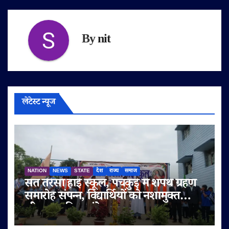
By
nit
लेटेस्ट न्यूज
NATION
NEWS
STATE
देश
राज्य
समाज
संत तेरेसा हाई स्कूल, पंचकुई में शपथ ग्रहण
समारोह संपन्न, विद्यार्थियों को नशामुक्त
जीवन का दिया संदेश