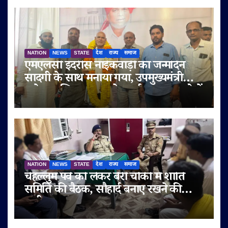
NATION
NEWS
STATE
देश
राज्य
समाज
एमएलसी इदरीस नाईकवाड़ी का जन्मदिन
सादगी के साथ मनाया गया, उपमुख्यमंत्री
सुनेत्रा अजित पवार समेत कई गणमान्य लोगों
ने दी शुभकामनाएं
NATION
NEWS
STATE
देश
राज्य
समाज
चेहल्लुम पर्व को लेकर बेरी चौकी में शांति
समिति की बैठक, सौहार्द बनाए रखने की
अपील