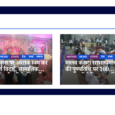
NEWS
STATE
देश
राज्य
समाज
NATION
NEWS
STATE
देश
राज्य
वृत्ति पर अशोक निम को
मालव केसरी सौभाग्यम
्ण विदाई, सामाजिक
की पुण्यतिथि पर 160
ी नई पारी के लिए डॉ.
आराधकों ने किया सामू
 अंबेडकर सम्मान से
एकासन, तप-आराधना से 
चतुर्विध संघ