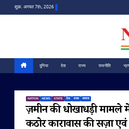
Skip
शुक्र. अगस्त 7th, 2026
to
content
दुनिया
देश
राज्य
राजनीति
भ्र
NATION
NEWS
STATE
देश
राज्य
समाज
ज़मीन की धोखाधड़ी मामले म
कठोर कारावास की सज़ा एवं 