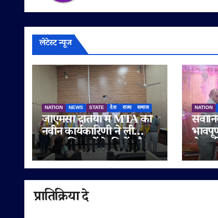
लेटेस्ट न्यूज
NATION
NEWS
STATE
देश
राज्य
समाज
NATION
जीएमसी दतिया में MTA की
सेवानि
नवीन कार्यकारिणी ने ली
भावपूर
शपथ, शिक्षकों के हितों और
सेवा क
मेडिकल शिक्षा की गुणवत्ता पर
बी.आर.
दिया जोर
नवाजा
प्रातिक्रिया दे