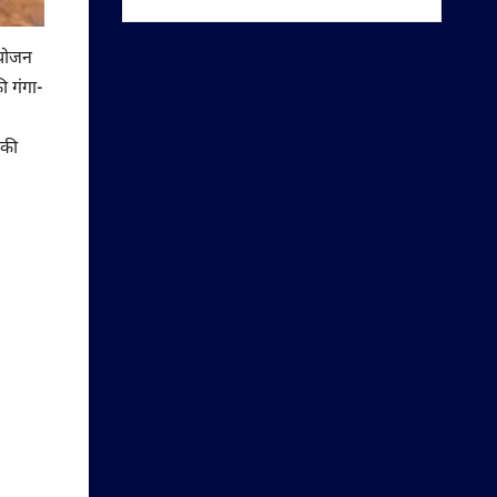
आयोजन
ी गंगा-
 की