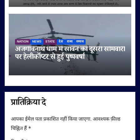
NATION
NEWS
STATE
देश
राज्य
समाज
अजगैविनाथ धाम में सावन की दूसरी सोमवारी
पर हेलीकॉप्टर से हुई पुष्पवर्षा
प्रातिक्रिया दे
आपका ईमेल पता प्रकाशित नहीं किया जाएगा.
आवश्यक फ़ील्ड
चिह्नित हैं
*