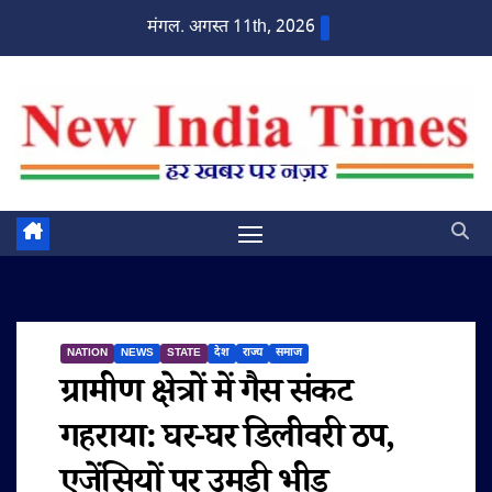
Skip
मंगल. अगस्त 11th, 2026
to
content
NATION
NEWS
STATE
देश
राज्य
समाज
ग्रामीण क्षेत्रों में गैस संकट
गहराया: घर-घर डिलीवरी ठप,
एजेंसियों पर उमड़ी भीड़