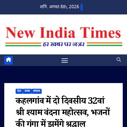
Skip
शनि. अगस्त 8th, 2026
to
content
देश
राज्य
समाज
कहलगांव में दो दिवसीय 32वां
श्री श्याम वंदना महोत्सव, भजनों
की गंगा में झूमेंगे श्रद्धालु