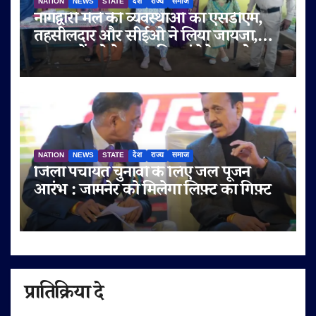
NATION
NEWS
STATE
देश
राज्य
समाज
नागद्वारी मेले की व्यवस्थाओं का एसडीएम,
तहसीलदार और सीईओ ने लिया जायजा,
श्रद्धालुओं को बेहतर सुविधाएं देने पर जोर
NATION
NEWS
STATE
देश
राज्य
समाज
जिला पंचायत चुनावों के लिए जल पूजन
आरंभ : जामनेर को मिलेगा लिफ़्ट का गिफ़्ट
प्रातिक्रिया दे