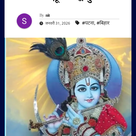
By
nit
#पटना
,
#बिहार
जनवरी 31, 2026