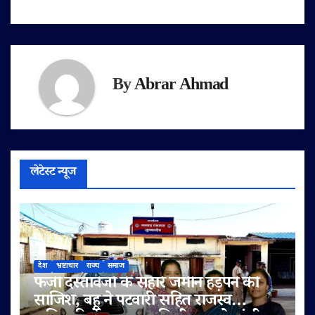
By
Abrar Ahmad
लेटेस्ट न्यूज
देश
भ्रष्टाचार
राज्य
समाज
फर्जी दस्तावेजों के सहारे जमीन हड़पने की
साजिश, बहू ने पटवारी सहित राजस्व