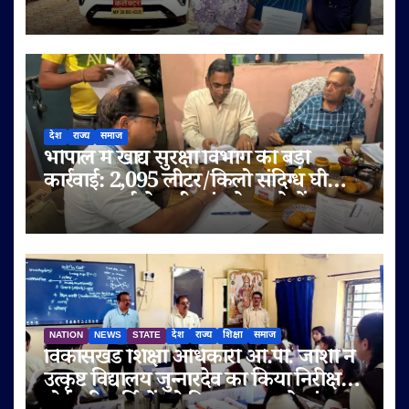
अधिकारियों पर लगाए मिलीभगत के गंभीर
आरोप
देश
राज्य
समाज
भोपाल में खाद्य सुरक्षा विभाग की बड़ी
कार्रवाई: 2,095 लीटर/किलो संदिग्ध घी
जब्त, सप्लाई चेन भी जांच के दायरे में
NATION
NEWS
STATE
देश
राज्य
शिक्षा
समाज
विकासखंड शिक्षा अधिकारी ओ.पी. जोशी ने
उत्कृष्ट विद्यालय जुन्नारदेव का किया निरीक्षण,
बोर्ड परीक्षार्थियों को दिए सफलता के मंत्र