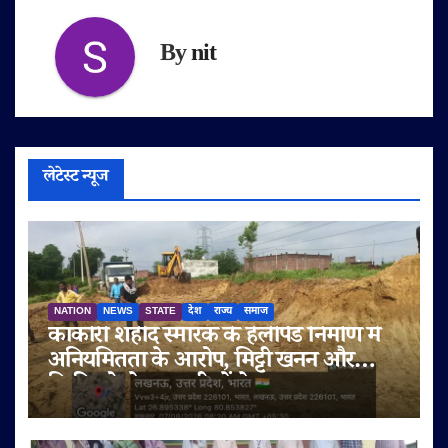
By
nit
लेटेस्ट न्यूज
NATION
NEWS
STATE
देश
राज्य
समाज
काकोरी शहीद स्मारक के हेलीपैड निर्माण में
अनियमितता के आरोप, मिट्टी खनन और
बिक्री को लेकर ग्रामीणों ने उठाए सवाल