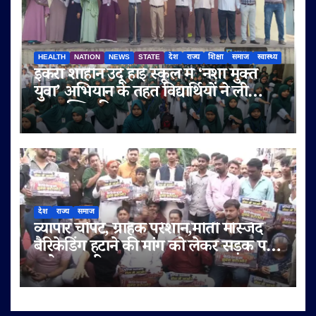
HEALTH
NATION
NEWS
STATE
देश
राज्य
शिक्षा
समाज
स्वास्थ्य
इकरा शाहीन उर्दू हाई स्कूल में ‘नशा मुक्त
युवा’ अभियान के तहत विद्यार्थियों ने ली
नशामुक्ति की शपथ
देश
राज्य
समाज
व्यापार चौपट, ग्राहक परेशान,मोती मस्जिद
बैरिकेडिंग हटाने की मांग को लेकर सड़क पर
उतरे व्यापारी