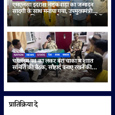
एमएलसी इदरीस नाईकवाड़ी का जन्मदिन
सादगी के साथ मनाया गया, उपमुख्यमंत्री
सुनेत्रा अजित पवार समेत कई गणमान्य लोगों
ने दी शुभकामनाएं
NATION
NEWS
STATE
देश
राज्य
समाज
चेहल्लुम पर्व को लेकर बेरी चौकी में शांति
समिति की बैठक, सौहार्द बनाए रखने की
अपील
प्रातिक्रिया दे