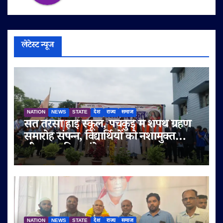
लेटेस्ट न्यूज
NATION
NEWS
STATE
देश
राज्य
समाज
संत तेरेसा हाई स्कूल, पंचकुई में शपथ ग्रहण
समारोह संपन्न, विद्यार्थियों को नशामुक्त
जीवन का दिया संदेश
NATION
NEWS
STATE
देश
राज्य
समाज