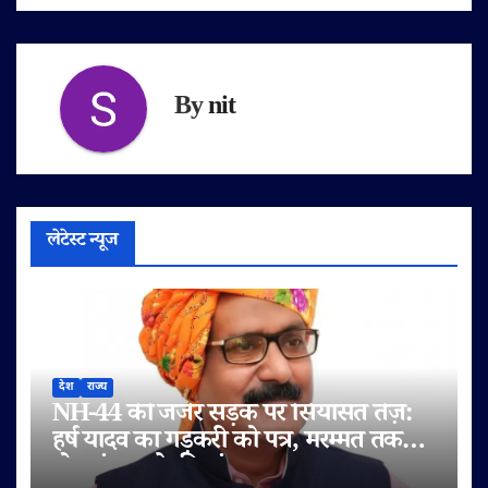
By
nit
लेटेस्ट न्यूज
देश
राज्य
NH-44 की जर्जर सड़क पर सियासत तेज़:
हर्ष यादव का गड़करी को पत्र, मरम्मत तक
टोल बंद करने की मांग