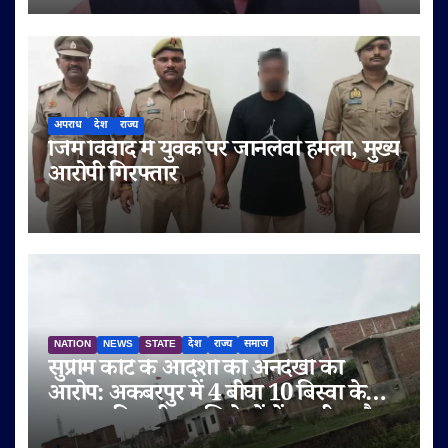
अपराध
देश
राज्य
जिम विवाद में युवक पर जानलेवा हमला, मुख्य
आरोपी गिरफ्तार
NATION
NEWS
STATE
देश
राज्य
समाज
सुप्रीम कोर्ट के आदेशों की अनदेखी का
आरोप: अकबरपुर में 4 बीघा 10 बिस्वा के
तालाब की जमीन अभिलेखों में बदली, अवैध
प्लॉटिंग का भी दावा