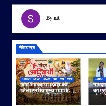
By
nit
लेटेस्ट न्यूज
NATION
NEWS
STATE
देश
राज्य
समाज
NATION
विश्व आदिवासी दिवस का
नागद्वा
जिला स्तरीय मुख्य समारोह 9
का एस
अगस्त को चांदपुर में होगा
सीईओ 
आयोजित
श्रद्धा