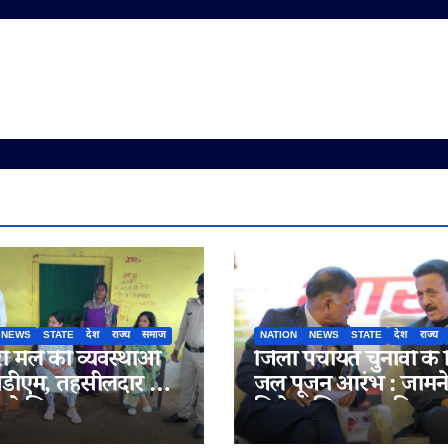
NEWS
STATE
देश
राज्य
समाज
NATION
NEWS
STATE
देश
राज्य
री मेले की व्यवस्थाओं
जिला पंचायत चुनावों के
डीएम, तहसीलदार और
जल पूजन आरंभ : जामने
ने लिया जायजा,
मिलेगा लिफ़्ट का गिफ़्ट
लुओं को बेहतर सुविधाएं