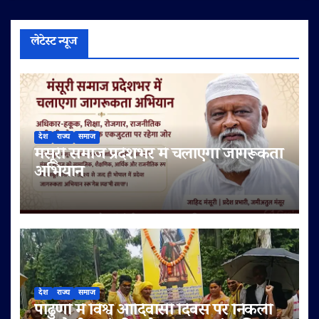
लेटेस्ट न्यूज
देश
राज्य
समाज
मंसूरी समाज प्रदेशभर में चलाएगा जागरूकता
अभियान
देश
राज्य
समाज
पांढुर्णा में विश्व आदिवासी दिवस पर निकली