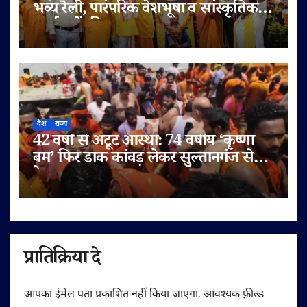
भव्य रैली, पारंपरिक वेशभूषा व सांस्कृतिक
कार्यक्रमों की धूम
देश
राज्य
42 वर्षों से अटूट आस्था: 74 वर्षीय ‘कृष्णा
बम’ फिर डाक कांवड़ लेकर सुल्तानगंज से
देवघर रवाना
प्रातिक्रिया दे
आपका ईमेल पता प्रकाशित नहीं किया जाएगा.
आवश्यक फ़ील्ड